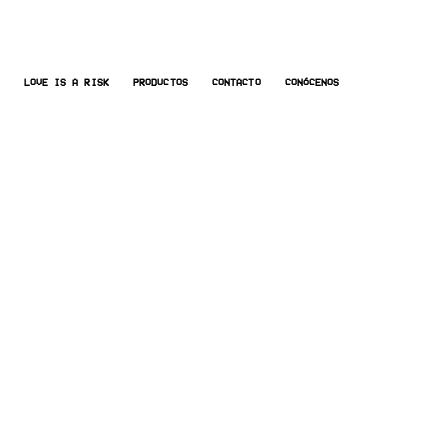
LOVE IS A RISK
PRODUCTOS
CONTACTO
CONÓCENOS
UROS DROPS