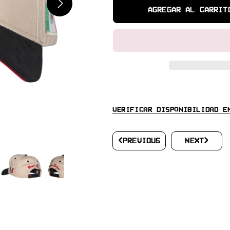
PARA
PARA
AGREGAR AL CARRIT
F&AMP;F
F&AMP;F
EDITION
EDITION
CV
CV
X
X
CT
CT
RETIRO NO DISPONIBLE ACTUA
VERIFICAR DISPONIBILIDAD E
<PREVIOUS
NEXT>
PIEZA EXCLUSIVA PARA AMIGOS 
PIEZAS EN PRODUCCION Y MUY P
PEDRERIA SOBRE BORDADO Y VIS
CALIDAD
NO RESTOCK