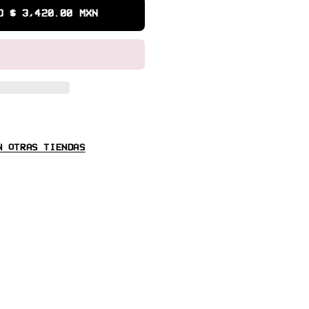
O $ 3,420.00 MXN
LMENTE EN
GEEMA VERACRUZ
N OTRAS TIENDAS
Y FAMILIA DE CV HATS Y LOS CT, SOLO 100
OCAS PARA SU VENTA
ERA DE GAMUZA, MATERIALES DE LA MAS ALTA